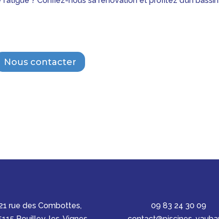
fatigue ? Confiez-nous sa rénovation et profitez d’un bassin
Nous contacter
21 rue des Combottes,
09 83 24 30 09
5115 Pouilley-les-Vignes
contact@piscines-vauban