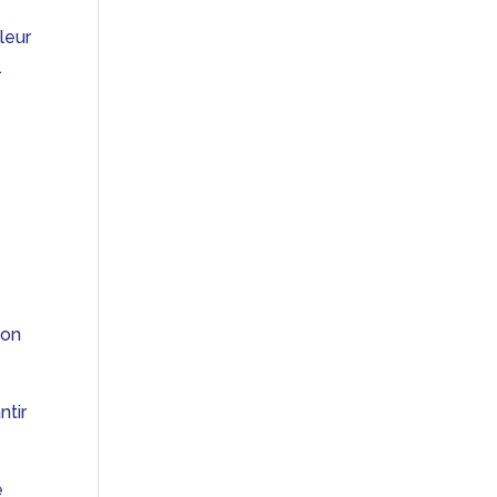
leur
.
son
ntir
e